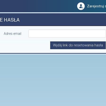
Zarejestruj 
E HASŁA
Adres email
Wyślij link do resetowania hasła